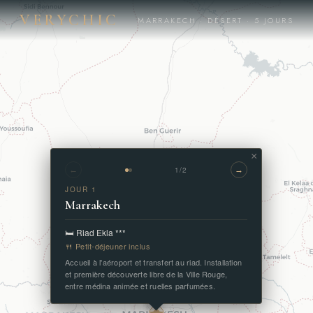
VERYCHIC
MARRAKECH · DÉSERT · 5 JOURS
×
1/2
←
→
JOUR 1
Marrakech
🛏️ Riad Ekla ***
🍴 Petit-déjeuner inclus
Accueil à l'aéroport et transfert au riad. Installation
et première découverte libre de la Ville Rouge,
entre médina animée et ruelles parfumées.