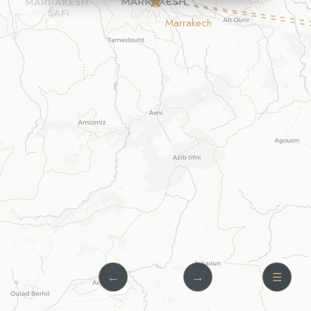
Marrakech
MARRAKECH
Jour 1 · Jour 4
GORGES DU DADÈS
Jour 2
MERZOUGA
Jour 3
←
→
1 / 3
☰