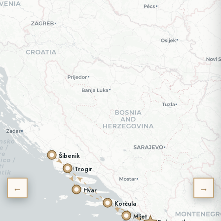
Šibenik
Trogir
←
→
Hvar
Korčula
Mljet